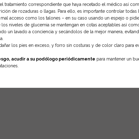
 el tratamiento correspondiente que haya recetado el médico así como
ición de rozaduras o llagas. Para ello, es importante controlar todas
mal acceso como los talones – en su caso usando un espejo o pidi
os niveles de glucemia se mantengan en cotas aceptables así como la 
endo un lavado a conciencia y secándolos de la mejor manera, evitan
a.
añar los pies en exceso, y forro sin costuras y de color claro para ev
esgo, acudir a su podólogo periódicamente
para mantener un bue
taciones.