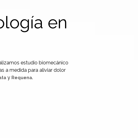
ología en
ealizamos estudio biomecánico
as a medida para aliviar dolor
y
.
ata
Requena