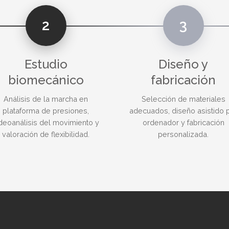
2
3
Estudio
Diseño y
biomecánico
fabricación
Análisis de la marcha en
Selección de materiales
plataforma de presiones,
adecuados, diseño asistido 
deoanálisis del movimiento y
ordenador y fabricación
valoración de flexibilidad.
personalizada.