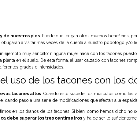
y de nuestros pies
. Puede que tengan otros muchos beneficios, p
bligarán a visitar más veces de la cuenta a nuestro podólogo y/o fis
un ejemplo muy sencillo: ninguna mujer nace con los tacones puestos
a planta en el suelo. De esta forma, al usar calzado con tacones romp
iferentes grados e intensidades.
el uso de los tacones con los d
levas tacones altos
. Cuando esto sucede, los músculos como las v
e, dando paso a una serie de modificaciones que afectan a la espalda
rnos en los tiranos de los tacones. Si bien, como hemos dicho no
ca debe superar los tres centímetros
y ha de ser lo suficientem